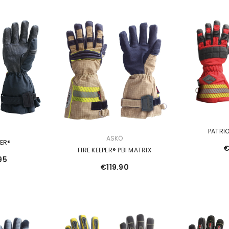
WEAR
VERKÄUFERIN:
jacke Baden-
Ö
PATRIO
VERKÄUFERIN:
ASKÖ
lberdistel"
PER®
€
FIRE KEEPER® PBI MATRIX
90
95
€119.90