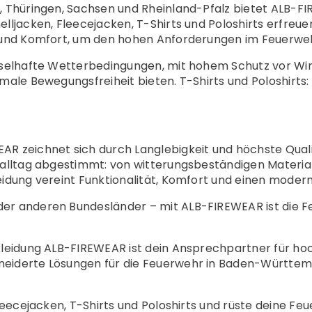
, Thüringen, Sachsen und Rheinland-Pfalz bietet ALB-FI
ljacken, Fleecejacken, T-Shirts und Poloshirts erfreuen
 und Komfort, um den hohen Anforderungen im Feuerweh
hselhafte Wetterbedingungen, mit hohem Schutz vor Wi
ale Bewegungsfreiheit bieten. T-Shirts und Poloshirts: 
R zeichnet sich durch Langlebigkeit und höchste Qualit
alltag abgestimmt: von witterungsbeständigen Materiali
idung vereint Funktionalität, Komfort und einen modern
er anderen Bundesländer – mit ALB-FIREWEAR ist die F
kleidung ALB-FIREWEAR ist dein Ansprechpartner für ho
eiderte Lösungen für die Feuerwehr in Baden-Württemb
leecejacken, T-Shirts und Poloshirts und rüste deine Fe