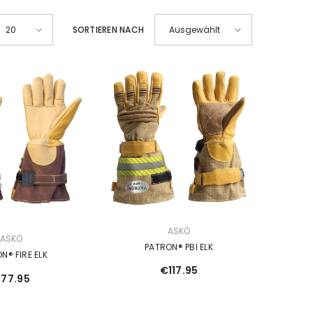
SORTIEREN NACH
20
Ausgewählt
VERKÄUFERIN:
ASKÖ
ASKÖ
PATRON® PBI ELK
N® FIRE ELK
€117.95
77.95