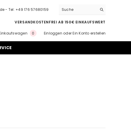
.de - Tel: +49 176 57680159
VERSANDKOSTENFREI AB 150€ EINKAUFSWERT
0
Einkaufswagen
Einloggen
oder
Ein Konto erstellen
0
Artikel
RVICE