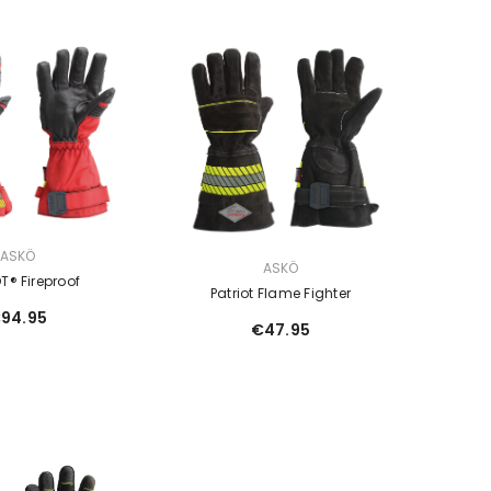
ASKÖ
VERKÄUFERIN:
ASKÖ
T® Fireproof
Patriot Flame Fighter
94.95
€47.95