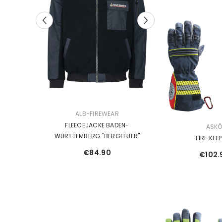
VERKÄUFERIN:
VERKÄUFERIN:
ALB-FIREWEAR
ALB-FIRE
DEN-
FLEECEJACKE BADEN-
Feuerwehr Strick
VERKÄUFERIN:
ASK
VOGEL"
WÜRTTEMBERG "BERGFEUER"
Württemberg "Si
FIRE KEE
€84.90
€99.
€102.