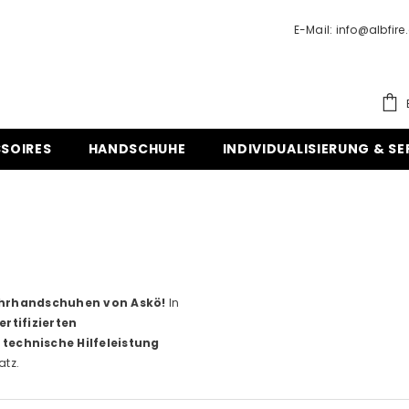
E-Mail: info@albfire
SOIRES
HANDSCHUHE
INDIVIDUALISIERUNG & SE
wehrhandschuhen von Askö!
In
ertifizierten
echnische Hilfeleistung
atz.