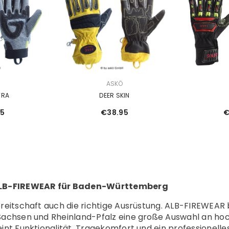
VERKÄUFERIN:
VERKÄUFERIN:
Ö
ASKÖ
TRA
DEER SKIN
95
€38.95
€
ALB-FIREWEAR für Baden-Württemberg
reitschaft auch die richtige Ausrüstung. ALB-FIREWEAR
 Sachsen und Rheinland-Pfalz eine große Auswahl an h
nt Funktionalität, Tragekomfort und ein professionelles 