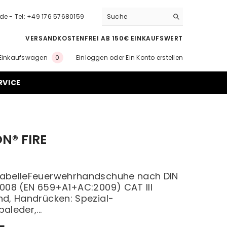
.de - Tel: +49 176 57680159
VERSANDKOSTENFREI AB 150€ EINKAUFSWERT
0
Einkaufswagen
Einloggen
oder
Ein Konto erstellen
0
Artikel
RVICE
N® FIRE
abelleFeuerwehrhandschuhe nach DIN
008 (EN 659+A1+AC:2009) CAT III
d, Handrücken: Spezial-
aleder,...