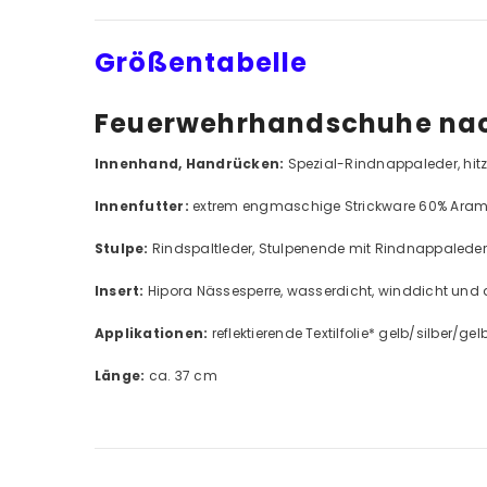
Größentabelle
Feuerwehrhandschuhe nach
Innenhand, Handrücken:
Spezial-Rindnappaleder, hit
Innenfutter:
extrem engmaschige Strickware 60% Arami
Stulpe:
Rindspaltleder, Stulpenende mit Rindnappaleder,
Insert:
Hipora Nässesperre, wasserdicht, winddicht und
Applikationen:
reflektierende Textilfolie* gelb/silber/
Länge:
ca. 37 cm