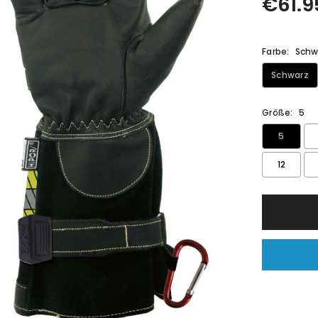
€61.9
Farbe:
Schw
Schwarz
Größe:
5
5
12