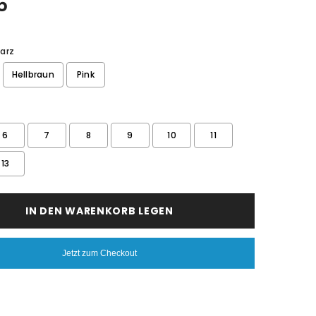
5
arz
Hellbraun
Pink
6
7
8
9
10
11
13
IN DEN WARENKORB LEGEN
Jetzt zum Checkout