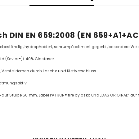
 DIN EN 659:2008 (EN 659+A1+AC:
zebeständig, hydrophobiert, schrumpfoptimiert gegerbt, besondere Wei
d (Kevlar®)/ 40% Glasfaser
 Verstellriemen durch Lasche und Klettverschluss
 atmungsaktiv
gelb auf Stulpe 50 mm, Label PATRON® fire by askö und „DAS ORIGINAL“ au